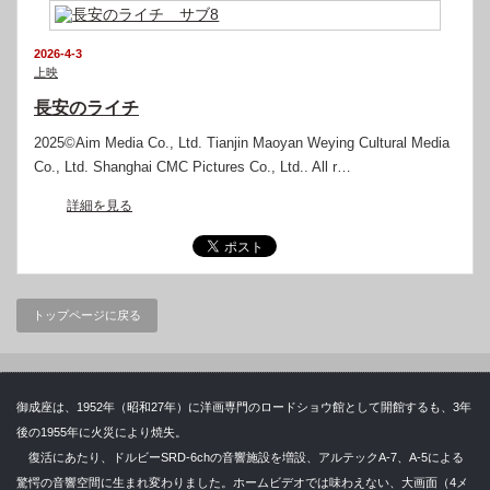
2026-4-3
上映
長安のライチ
2025©Aim Media Co., Ltd. Tianjin Maoyan Weying Cultural Media
Co., Ltd. Shanghai CMC Pictures Co., Ltd.. All r…
詳細を見る
トップページに戻る
御成座は、1952年（昭和27年）に洋画専門のロードショウ館として開館するも、3年
後の1955年に火災により焼失。
復活にあたり、ドルビーSRD-6chの音響施設を増設、アルテックA-7、A-5による
驚愕の音響空間に生まれ変わりました。ホームビデオでは味わえない、大画面（4メ