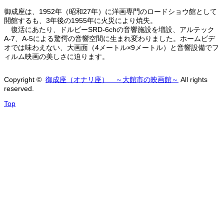
御成座は、1952年（昭和27年）に洋画専門のロードショウ館として
開館するも、3年後の1955年に火災により焼失。
復活にあたり、ドルビーSRD-6chの音響施設を増設、アルテック
A-7、A-5による驚愕の音響空間に生まれ変わりました。ホームビデ
オでは味わえない、大画面（4メートル×9メートル）と音響設備でフ
ィルム映画の美しさに迫ります。
Copyright ©
御成座（オナリ座） ～大館市の映画館～
All rights
reserved.
Top