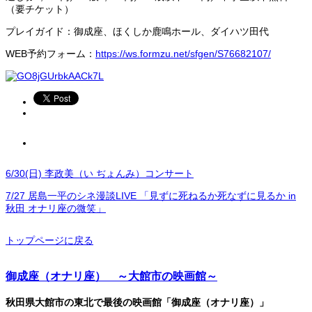
（要チケット）
プレイガイド：御成座、ほくしか鹿鳴ホール、ダイハツ田代
WEB予約フォーム：
https://ws.formzu.net/sfgen/S76682107/
6/30(日) 李政美（い ぢょんみ）コンサート
7/27 居島一平のシネ漫談LIVE 「見ずに死ねるか死なずに見るか in
秋田 オナリ座の微笑」
トップページに戻る
御成座（オナリ座） ～大館市の映画館～
秋田県大館市の東北で最後の映画館「御成座（オナリ座）」