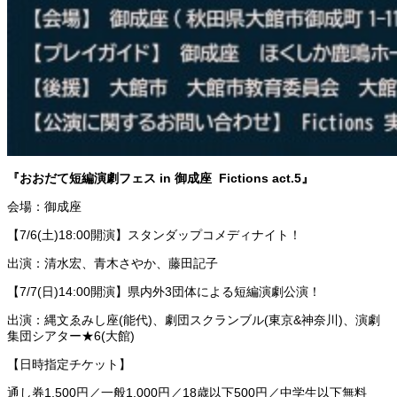
『お
おだて
短編
演劇
フェス
in 御成座 Fictions act.5』
会場：御成座
【7/6(土)18:00開演】スタンダップコメディナイト！
出演：清水宏、青木さやか、藤田記子
【7/7(日)14:00開演】県内外3団体による短編演劇公演！
出演：縄文ゑみし座(能代)、劇団スクランブル(東京&神奈川)、
演劇
集団シアター★6(大館)
【日時指定チケット】
通し券1,500円／一般1,000円／18歳以下500円／中学生以下無料