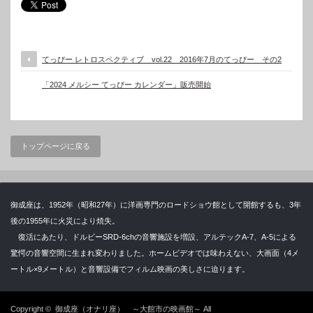
てっぴー レトロスペクティブ vol.22 2016年7月のてっぴー その2
「2024 メルシー てっぴー カレンダー」販売開始
トップページに戻る
御成座は、1952年（昭和27年）に洋画専門のロードショウ館として開館するも、3年
後の1955年に火災により焼失。
復活にあたり、ドルビーSRD-6chの音響施設を増設、アルテックA-7、A-5による
驚愕の音響空間に生まれ変わりました。ホームビデオでは味わえない、大画面（4メ
ートル×9メートル）と音響設備でフィルム映画の美しさに迫ります。
Copyright ©
御成座（オナリ座） ～大館市の映画館～
All