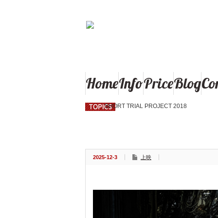
秋田県大館市の東北で最後の映画館「御成座（オ
Home
Info
Price
Blog
Co
SHORT TRIAL PROJECT 2018
トワイライト・ウォリアーズ 決戦！九龍
2025-12-3
上映