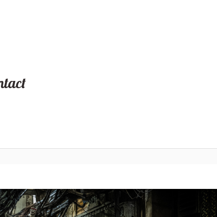
ナリ座）」
ntact
城砦