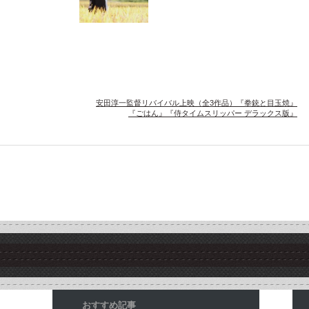
安田淳一監督リバイバル上映（全3作品）『拳銃と目玉焼』
『ごはん』『侍タイムスリッパー デラックス版』
おすすめ記事