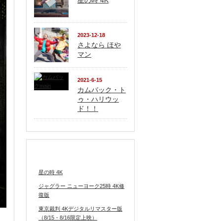
星の時 4K
2023-12-18
さよなら ほや
マン
2021-6-15
カムバック・ト
ゥ・ハリウッ
ド！！
上映中の映画
星の時 4K
ジャグラー ニューヨーク25時 4K修
復版
東京裁判 4Kデジタルリマスター版
（8/15・8/16限定上映）