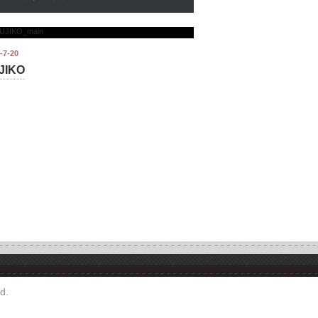
-7-20
JIKO
d.