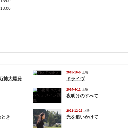
8:00
8:00
2015-10-5
上映
 万博大爆発
ドライヴ
2024-4-12
上映
夜明けのすべて
2021-12-22
上映
のとき
光を追いかけて