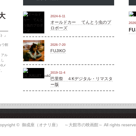
大
2024-6-11
オールドカー てんとう虫のプ
2026
ロポーズ
FU
座）」
ョウ館
2026-7-20
FUJIKO
、アル
まし
9メ
す。
2019-11-4
巴里祭 ４Kデジタル・リマスタ
ー版
opyright ©
御成座（オナリ座） ～大館市の映画館～
All rights reserve