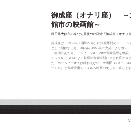
御成座（オナリ座） ～
館市の映画館～
秋田県大館市の東北で最後の映画館「御成座（オナリ
御成座は、1952年（昭和27年）に洋画専門のロードシ
として開館するも、3年後の1955年に火災により焼失。
復活にあたり、ドルビーSRD-6chの音響施設を増設
テックA-7、A-5による驚愕の音響空間に生まれ変わり
た。ホームビデオでは味わえない、大画面（4メートル×
ートル）と音響設備でフィルム映画の美しさに迫りま
C