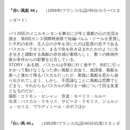
『赤い風船 4K』
（1956年/フランス/仏語/35分/カラー/スタ
ンダード）
パリ20区のメニルモンタンを舞台に少年と風船の心の交流を
描き、第9回カンヌ国際映画祭で短編パルム・ドールを受賞し
た不朽の名作。主人公の少年を演じたのは監督の息子である
パスカル・ラモリス。まるで命を吹き込まれたかのように生
き生きと躍動する風船の存在感が素晴らしく、数々の映画作
家が本作からの影響を公言している。
STORY：ある朝、パスカルは学校に行く途中で、街灯に引っ
かかって動けなくなった赤い風船と出会う。放課後、風船を
家へと連れて帰るパスカルだったが、家族に風船を窓から放
り出されてしまう。しかし、不思議なことに風船は窓際でと
どまり、それからもパスカルの周りを一緒について回る友達
となるのだが……。
撮影：エドモン・セシャン 音楽：モーリス・ルルー
出演：パスカル・ラモリス、サビーヌ・ラモリス、ジョルジ
ュ・セリエ、ヴラディミール・ポポフほか
『白い馬 4K』
（1953年/フランス/仏語/40分/白黒/スタンダ