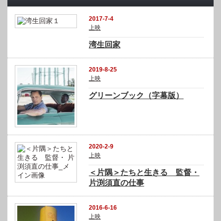
2017-7-4
上映
湾生回家
2019-8-25
上映
グリーンブック（字幕版）
2020-2-9
上映
＜片隅＞たちと生きる 監督・
片渕須直の仕事
2016-6-16
上映