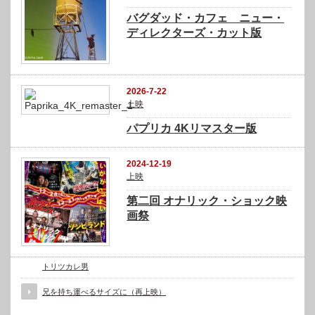
バグダッド・カフェ ニュー・
ディレクターズ・カット版
2026-7-22
上映
パプリカ 4Kリマスター版
2024-12-19
上映
第二回 オナリック・ショック映
画祭
トリツカレ男
兄を持ち運べるサイズに（再上映）