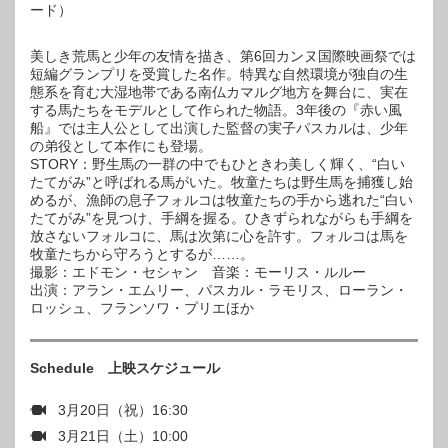
ード）
美しき荒馬と少年の友情を描き、第6回カンヌ国際映画祭では
短編グランプリを受賞した名作。特異な自然環境が独自の生
態系を育む大湿地帯である南仏カマルグ地方を舞台に、実在
する馬たちをモデルとして作られた物語。3年後の『赤い風
船』では主人公として出演した監督の実子パスカルは、少年
の弟役として本作にも登場。
STORY：野生馬の一群の中でもひときわ美しく輝く、“白い
たてがみ”と呼ばれる馬がいた。牧童たちは野生馬を捕獲し始
めるが、漁師の息子フォルコは牧童たちの手から逃れた“白い
たてがみ”を見つけ、手綱を握る。ひきずられながらも手綱を
放さないフォルコに、馬は次第に心を許す。フォルコは馬を
牧童たちから守ろうとするが……。
撮影：エドモン・セシャン 音楽：モーリス・ルルー
出演：アラン・エムリー、パスカル・ラモリス、ローラン・
ロッシュ、フランソワ・プリエほか
Schedule 上映スケジュール
3月20日（祝）16:30
3月21日（土）10:00