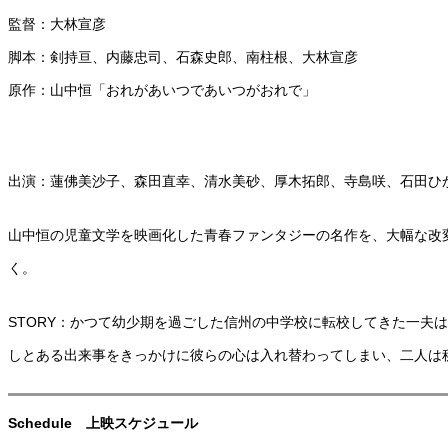
監督：大林宣彦
脚本：剣持亘、内藤忠司、石森史郎、南柱根、大林宣彦
原作：山中恒「おれがあいつであいつがおれで」
出演：蓮佛美沙子、森田直幸、清水美砂、厚木拓郎、寺島咲、石田ひ
山中恒の児童文学を映画化した青春ファンタジーの名作を、大幅な改
く。
STORY：かつて幼少期を過ごした信州の中学校に転校してきた一
しとある出来事をきっかけに彼らの心は入れ替わってしまい、二人は
Schedule 上映スケジュール