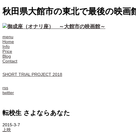
秋田県大館市の東北で最後の映画
menu
Home
Info
Price
Blog
Contact
SHORT TRIAL PROJECT 2018
rss
twitter
転校生 さよならあなた
2015-3-7
上映