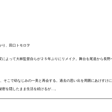
かり、田口トモロヲ
変によって大林監督自らが２５年ぶりにリメイク。舞台を尾道から長野
夫は、そこで幼なじみの一美と再会する。過去の思い出を周囲にあけすけ
秘密を隠したまま生活を続けるが…。