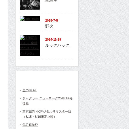
駅馬車
2025-7-5
野火
2024-11-29
ルックバック
上映中の映画
星の時 4K
ジャグラー ニューヨーク25時 4K修
復版
東京裁判 4Kデジタルリマスター版
（8/15・8/16限定上映）
免許返納!?