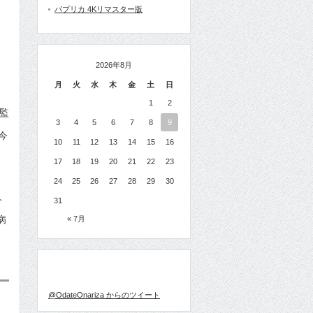
パプリカ 4Kリマスター版
2026年8月
月
火
水
木
金
土
日
1
2
監
3
4
5
6
7
8
9
今
10
11
12
13
14
15
16
17
18
19
20
21
22
23
24
25
26
27
28
29
30
、
31
病
« 7月
TWITTER
@OdateOnariza からのツイート