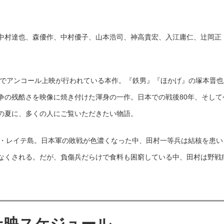
中村達也、森優作、中村優子、山本浩司、神高貴宏、入江庸仁、辻岡正
全国でアンコール上映が行われている本作。『鉄男』『ほかげ』の塚本晋也
争の残酷さを映像に焼き付けた渾身の一作。日本での戦後80年、そして
の夏に、多くの人にご覧いただきたい物語。
ピン・レイテ島。日本軍の敗戦が色濃くなった中、田村一等兵は結核を患い
なくされる。だが、負傷兵だらけで食料も困窮している中、田村は野戦
e 上映スケジュール