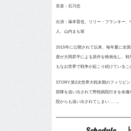
音楽：石川忠
出演：塚本晋也、リリー・フランキー、
人、山内まも留
2015年に公開されて以来、毎年夏に
督が大岡昇平による原作を映画化し、戦
もなお世界で戦争が起こり続けているこ
STORY:第2次世界大戦末期のフィリ
部隊を追い出されて野戦病院行きを余儀
院からも追い出されてしまい……。
Schedul