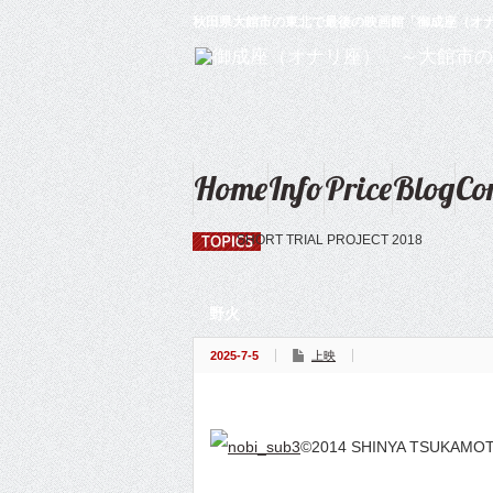
秋田県大館市の東北で最後の映画館「御成座（オ
Home
Info
Price
Blog
Co
SHORT TRIAL PROJECT 2018
野火
2025-7-5
上映
©2014 SHINYA TSUKAMOT