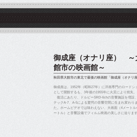
御成座（オナリ座） ～
館市の映画館～
秋田県大館市の東北で最後の映画館「御成座（オナリ
御成座は、1952年（昭和27年）に洋画専門のロードシ
として開館するも、3年後の1955年に火災により焼失。
復活にあたり、ドルビーSRD-6chの音響施設を増設
テックA-7、A-5による驚愕の音響空間に生まれ変わり
た。ホームビデオでは味わえない、大画面（4メートル×
ートル）と音響設備でフィルム映画の美しさに迫りま