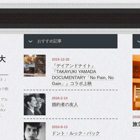
おすすめ記事
大
2019-12-25
『デイアンドナイト』
『TAKAYUKI YAMADA
DOCUMENTARY「No Pain, No
座）」
Gain」』コラボ上映
ョウ館
2018-2-14
、アル
婚約者の友人
まし
9メ
す。
2026
旅
2016-8-13
ドント・ルック・バック