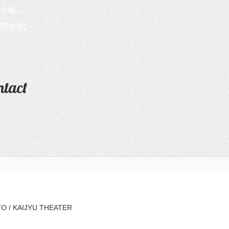
ナリ座）」
ntact
O / KAIJYU THEATER