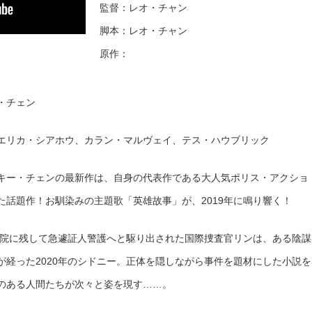
監督：レオ・チャン
脚本：レオ・チャン
原作：
・チェン
エリカ・シアホウ、カラン・マルヴェイ、テス・ハウブリック
キー・チェンの最新作は、自身の代表作である大人気ポリス・アクショ
話題作！お馴染みの主題歌「英雄故事」が、2019年に鳴り響く！
を病院に残して急遽証人警護へと駆り出された国際捜査官リンは、ある陰謀
が経った2020年のシドニー。正体を隠しながら事件を題材にした小説を
のある人間たちが次々と姿を現す……。