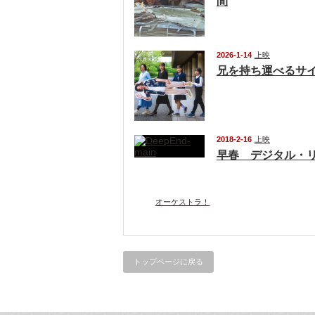
間
2026-1-14
上映
兄を持ち運べるサ
2018-2-16
上映
早春 デジタル・
オーケストラ！
トップページに戻る