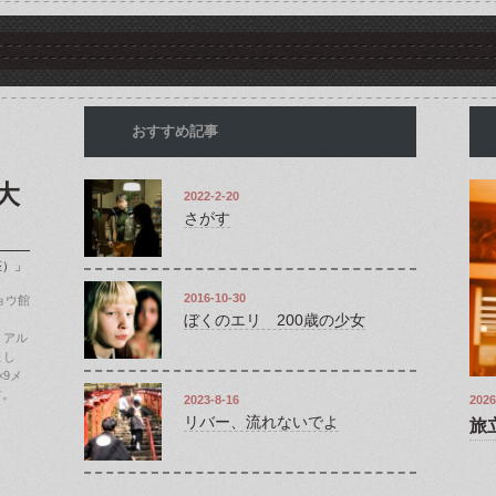
おすすめ記事
大
2022-2-20
さがす
座）」
2016-10-30
ョウ館
ぼくのエリ 200歳の少女
、アル
まし
9メ
す。
2023-8-16
2026
リバー、流れないでよ
旅