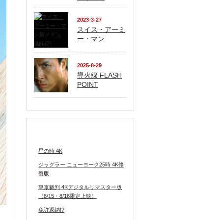
2023-3-27
スイス・アーミ
ー・マン
2025-8-29
導火線 FLASH
POINT
上映中の映画
星の時 4K
ジャグラー ニューヨーク25時 4K修
復版
東京裁判 4Kデジタルリマスター版
（8/15・8/16限定上映）
免許返納!?