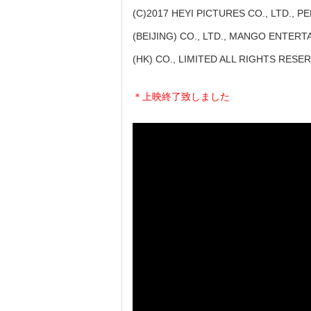
(C)2017 HEYI PICTURES CO., LTD.,
(BEIJING) CO., LTD., MANGO ENTER
(HK) CO., LIMITED ALL RIGHTS RESE
＊上映終了致しました