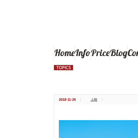
秋田県大館市の東北で最後の映画館「御成座（オ
Home
Info
Price
Blog
Co
ポリス・ストーリー REBORN
2018-11-26
上映