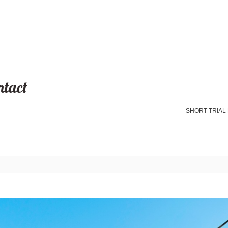
ナリ座）」
ntact
SHORT TRIAL PROJECT 2