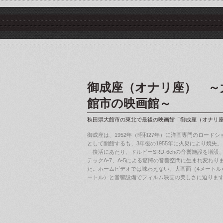
御成座（オナリ座） ～
館市の映画館～
秋田県大館市の東北で最後の映画館「御成座（オナリ
御成座は、1952年（昭和27年）に洋画専門のロードシ
として開館するも、3年後の1955年に火災により焼失。
復活にあたり、ドルビーSRD-6chの音響施設を増設
テックA-7、A-5による驚愕の音響空間に生まれ変わり
た。ホームビデオでは味わえない、大画面（4メートル×
ートル）と音響設備でフィルム映画の美しさに迫りま