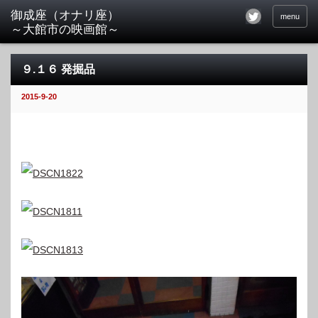
menu
９.１６ 発掘品
2015-9-20