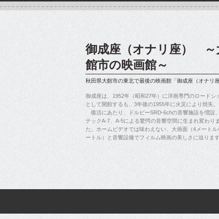
御成座（オナリ座） ～
館市の映画館～
秋田県大館市の東北で最後の映画館「御成座（オナリ
御成座は、1952年（昭和27年）に洋画専門のロードシ
として開館するも、3年後の1955年に火災により焼失。
復活にあたり、ドルビーSRD-6chの音響施設を増設
テックA-7、A-5による驚愕の音響空間に生まれ変わり
た。ホームビデオでは味わえない、大画面（4メートル×
ートル）と音響設備でフィルム映画の美しさに迫りま