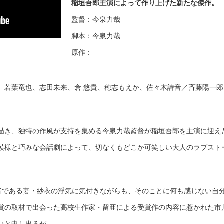
稲垣吾郎主演によって作り上げた新たな傑作。
監督：今泉力哉
脚本：今泉力哉
原作：
、若葉竜也、志田未来、倉 悠貴、穂志もえか、佐々木詩音／斉藤陽一郎
描き、独特の作風が支持を集める今泉力哉監督が稲垣吾郎を主演に迎え
模様と巧みな会話劇によって、切なくもどこか可笑しい大人のラブスト
集者である妻・紗衣の浮気に気付きながらも、そのことに何も感じない自
賞の取材で出会った高校生作家・留亜による受賞作の内容に惹かれた市