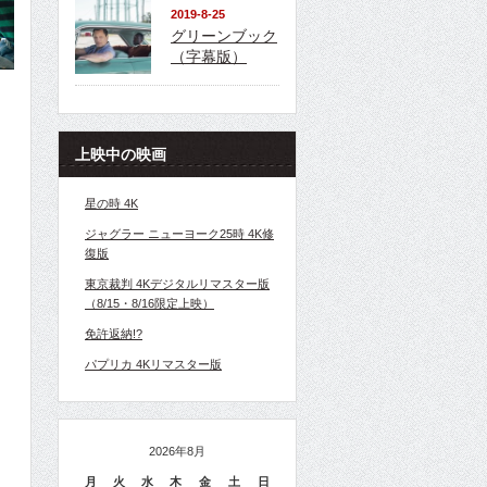
2019-8-25
グリーンブック
（字幕版）
上映中の映画
星の時 4K
ジャグラー ニューヨーク25時 4K修
復版
東京裁判 4Kデジタルリマスター版
（8/15・8/16限定上映）
免許返納!?
パプリカ 4Kリマスター版
2026年8月
月
火
水
木
金
土
日