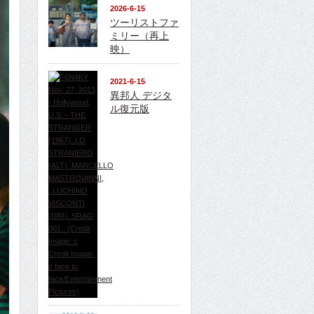
2026-6-15
ツーリストファ
ミリー（再上
映）
2021-6-15
異邦人 デジタ
ル復元版