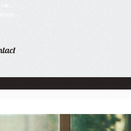
ナリ座）」
ntact