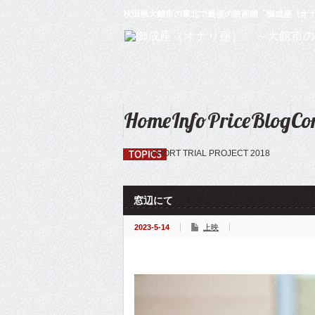
秋田県大館市の東北で最後の映画館「御成座（オ
Home
Info
Price
Blog
Co
SHORT TRIAL PROJECT 2018
窓辺にて
2023-5-14
上映