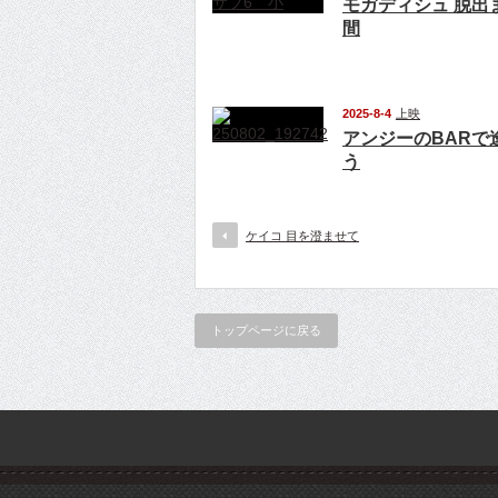
モガディシュ 脱出
間
2025-8-4
上映
アンジーのBARで
う
ケイコ 目を澄ませて
トップページに戻る