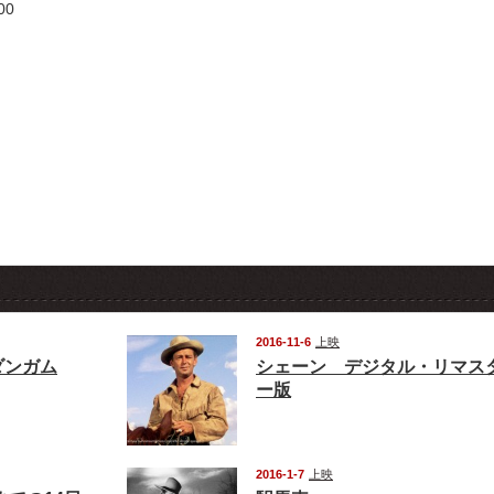
00
2016-11-6
上映
ダンガム
シェーン デジタル・リマス
ー版
2016-1-7
上映