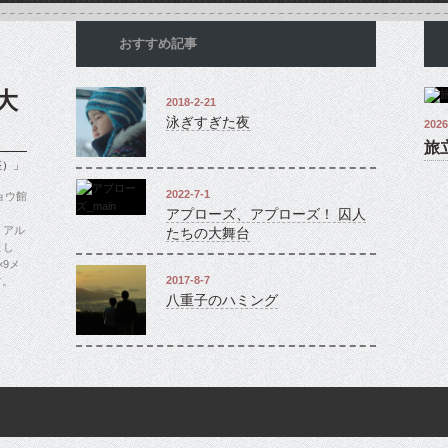
おすすめ記事
大
2018-2-21
泳ぎすぎた夜
2026
旅
座）」
2022-7-1
ョウ館
アプローズ、アプローズ！ 囚人
、アル
たちの大舞台
まし
9メ
2017-8-7
す。
八重子のハミング