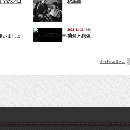
までの14日
駅馬車
2021-11-13
上映
逢いましょ
偶然と想像
丘の上の本屋さん