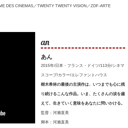
ES CINEMAS／TWENTY TWENTY VISION／ZDF-ARTE
an
あん
2015年/日本・フランス・ドイツ/113分/シネマ
スコープ/カラー/エレファントハウス
樹木希林の最後の主演作は、いつまでも心に残
り続けるこんな作品。いま、たくさんの涙を越
えて、生きていく意味をあなたに問いかける。
監督：河瀨直美
脚本：河瀨直美