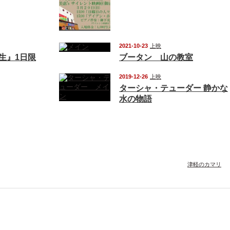
2021-10-23
上映
校生』1日限
ブータン 山の教室
2019-12-26
上映
ターシャ・テューダー 静かな
水の物語
津軽のカマリ