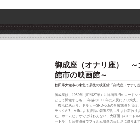
御成座（オナリ座） ～
館市の映画館～
秋田県大館市の東北で最後の映画館「御成座（オナリ
御成座は、1952年（昭和27年）に洋画専門のロードシ
として開館するも、3年後の1955年に火災により焼失。
復活にあたり、ドルビーSRD-6chの音響施設を増設
テックA-7、A-5による驚愕の音響空間に生まれ変わり
た。ホームビデオでは味わえない、大画面（4メートル×
ートル）と音響設備でフィルム映画の美しさに迫りま