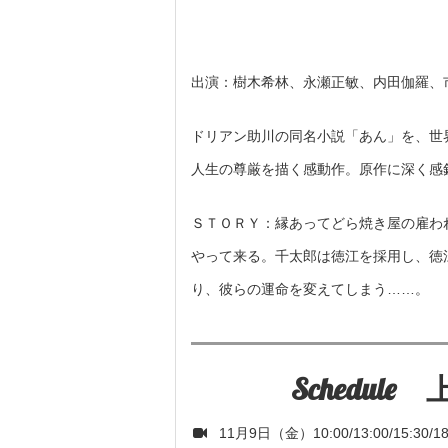
出演：樹木希林、永瀬正敏、内田伽羅、
ドリアン助川の同名小説「あん」を、世
人生の尊厳を描く感動作。原作に深く感
ＳＴＯＲＹ：縁あってどら焼き屋の雇わ
やって来る。千太郎は徳江を採用し、徳
り、彼らの運命を変えてしまう……。
Schedul
11月9日（金）10:00/13:00/15:30/18