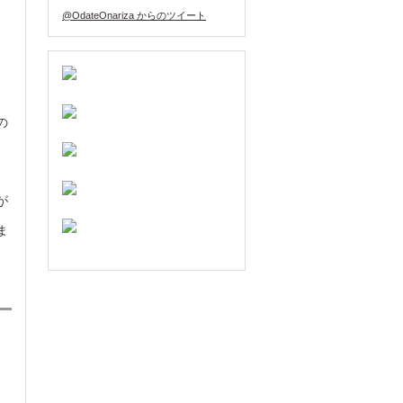
@OdateOnariza からのツイート
の
が
ま