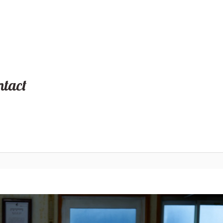
ナリ座）」
ntact