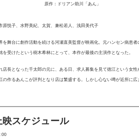
原作：ドリアン助川「あん」
市原悦子、水野美紀、太賀、兼松若人、浅田美代子
界を舞台に創作活動を続ける河瀬直美監督が映画化。元ハンセン病患者
銘を受けたという樹木希林にとって、本作が最後の主演作となった。
れ店長となった千太郎の元に、ある日、求人募集を見て徳江という女性
江の作るあんこが評判となり店は繁盛する。しかし心ない噂が近所に広
e 上映スケジュール
:00