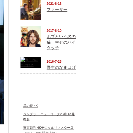
2021-8-13
ファーザー
2017-8-10
ボブという名の
猫 幸せのハイ
タッチ
2016-7-23
野生のなまはげ
上映中の映画
星の時 4K
ジャグラー ニューヨーク25時 4K修
復版
東京裁判 4Kデジタルリマスター版