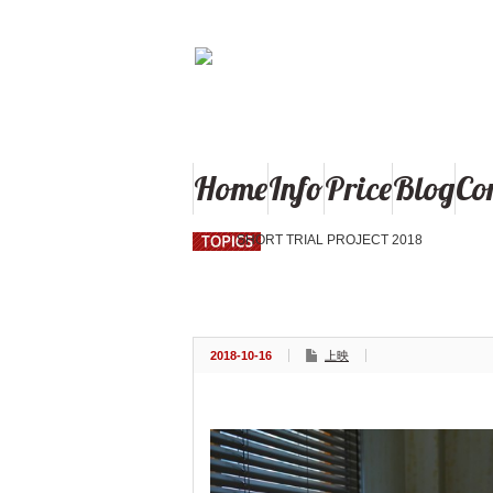
秋田県大館市の東北で最後の映画館「御成座（オ
Home
Info
Price
Blog
Co
SHORT TRIAL PROJECT 2018
あん
2018-10-16
上映