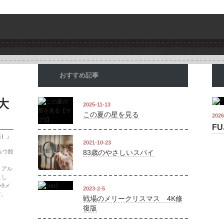
おすすめ記事
大
2025-11-13
この夏の星を見る
2026
FU
座）」
2021-10-23
ョウ館
83歳のやさしいスパイ
、アル
まし
9メ
2023-2-5
す。
戦場のメリークリスマス 4K修
復版