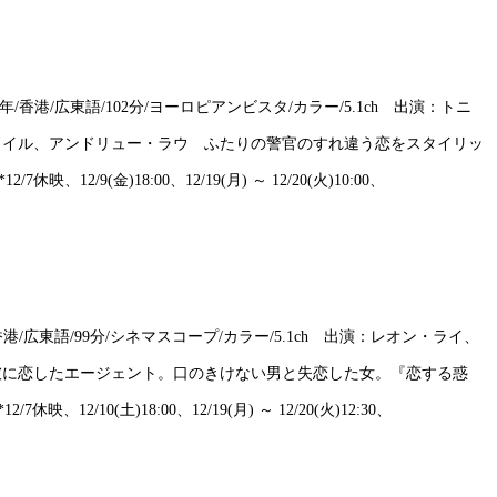
VED 1994年/香港/広東語/102分/ヨーロピアンビスタ/カラー/5.1ch 出演：トニ
ドイル、アンドリュー・ラウ ふたりの警官のすれ違う恋をスタイリッ
12/9(金)18:00、12/19(月) ～ 12/20(火)10:00、
D 1995年/香港/広東語/99分/シネマスコープ/カラー/5.1ch 出演：レオン・ライ、
彼に恋したエージェント。口のきけない男と失恋した女。『恋する惑
12/10(土)18:00、12/19(月) ～ 12/20(火)12:30、