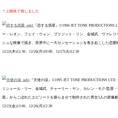
＊上映終了致しました
『恋する惑星』©1994 JET TONE PRODUCTIONS L
ー・レオン、フェイ・ウォン、ブリジット・リン、金城武、ヴァレリ
シュな映像で描き、世界中に一大センセーションを巻き起こした恋愛映画。【上映日時】12/2(金)
12/22(木)12:30、12/26(月)10:00、12/27(火)12:30
『天使の涙』©1995 JET TONE PRODUCTIONS LTD
ミシェール・リー、金城武、チャーリー・ヤン、カレン・モク/監督
星』からこぼれたエピソードを膨らませて制作された男女5人の群像劇。【上映日時】12/2(金)1
12/23(金)13:00、12/26(月)12:30