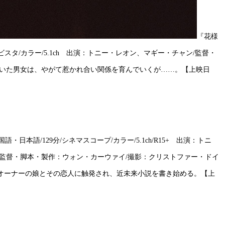
『花様
98分/ヨーロピアンビスタ/カラー/5.1ch 出演：トニー・レオン、マギー・チャン/監督・
付いた男女は、やがて惹かれ合い関係を育んでいくが……。【上映日
港/広東語・中国語・日本語/129分/シネマスコープ/カラー/5.1ch/R15+ 出演：トニ
監督・脚本・製作：ウォン・カーウァイ/撮影：クリストファー・ドイ
のオーナーの娘とその恋人に触発され、近未来小説を書き始める。【上