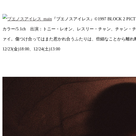
『ブエノスアイレス』©1997 BLOCK 2 PICTU
カラー/5.1ch 出演：トニー・レオン、レスリー・チャン、チャン
ァイ。傷つけ合ってはまた惹かれ合うふたりは、些細なことから離れ離れとなるが……。【上映日時
12/23(金)18:00、12/24(土)13:00