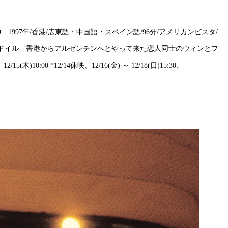
 RESERVED 1997年/香港/広東語・中国語・スペイン語/96分/アメリカンビスタ/
ー・ドイル 香港からアルゼンチンへとやって来た恋人同士のウィンとフ
:00 *12/14休映、12/16(金) ～ 12/18(日)15:30、