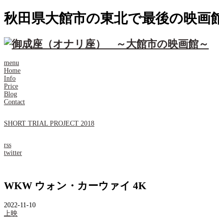
秋田県大館市の東北で最後の映画
menu
Home
Info
Price
Blog
Contact
SHORT TRIAL PROJECT 2018
rss
twitter
WKW ウォン・カーウァイ 4K
2022-11-10
上映