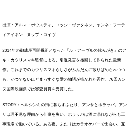
出演：アルマ・ポウスティ、ユッシ・ヴァタネン、ヤンネ・フーテ
ィアイネン、ヌップ・コイヴ
2014年の御成座再開番組となった『ル・アーヴルの靴みがき』のア
キ・カウリスマキ監督による、引退発言を撤回して作られた最新
作。これまでのカウリスマキらしさがふんだんに散りばめられつつ
も、かつてないほどまっすぐな愛の物語が描かれた秀作。76回カン
ヌ国際映画祭では審査員賞を受賞した。
STORY：ヘルシンキの街に暮らすふたり、アンサとホラッパ。アン
サは理不尽な理由から仕事を失い、ホラッパは酒に溺れながらも工
事現場で働いている。ある夜、ふたりはカラオケバーで出会い、互