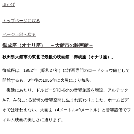
ほかげ
トップページに戻る
ページ上部へ戻る
御成座（オナリ座） ～大館市の映画館～
秋田県大館市の東北で最後の映画館「御成座（オナリ座）」
御成座は、1952年（昭和27年）に洋画専門のロードショウ館として
開館するも、3年後の1955年に火災により焼失。
復活にあたり、ドルビーSRD-6chの音響施設を増設、アルテック
A-7、A-5による驚愕の音響空間に生まれ変わりました。ホームビデ
オでは味わえない、大画面（4メートル×9メートル）と音響設備でフ
ィルム映画の美しさに迫ります。