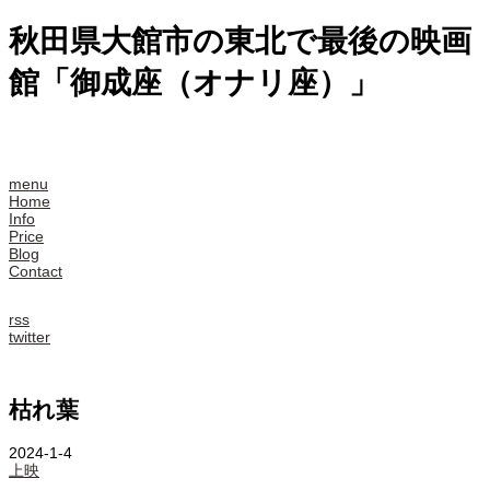
秋田県大館市の東北で最後の映画
館「御成座（オナリ座）」
menu
Home
Info
Price
Blog
Contact
rss
twitter
枯れ葉
2024-1-4
上映